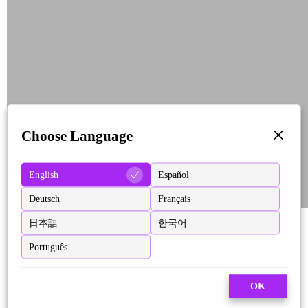
Choose Language
English
Español
Deutsch
Français
日本語
한국어
Português
OK