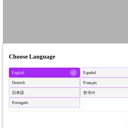
Choose Language
English
Español
Deutsch
Français
日本語
한국어
Português