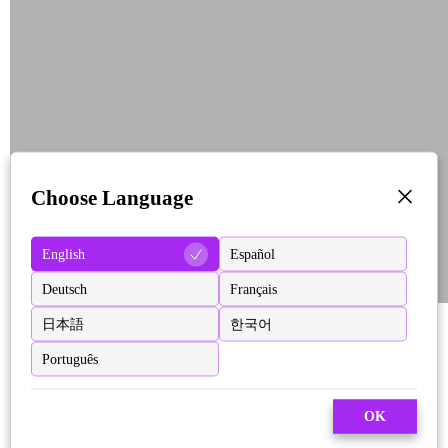
Choose Language
English
Español
Deutsch
Français
日本語
한국어
Português
OK