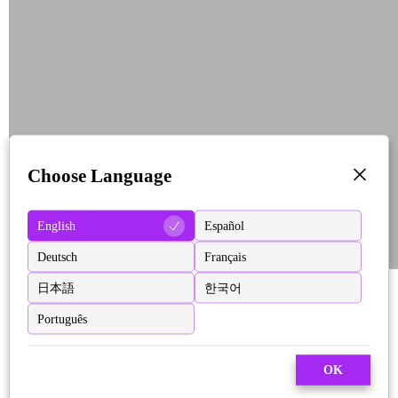
Choose Language
English
Español
Deutsch
Français
日本語
한국어
Português
OK