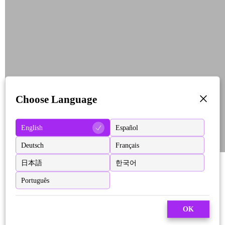
Choose Language
English
Español
Deutsch
Français
日本語
한국어
Português
OK