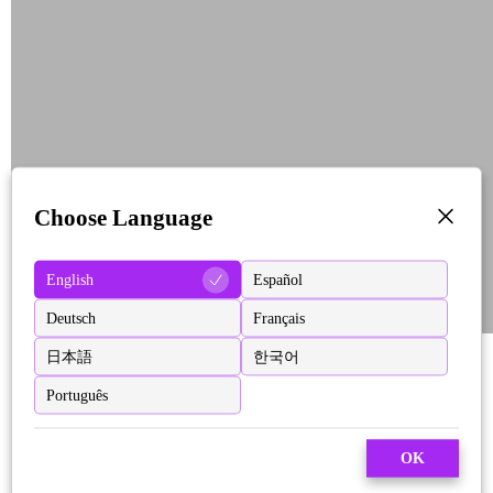
Choose Language
English
Español
Deutsch
Français
日本語
한국어
Português
OK