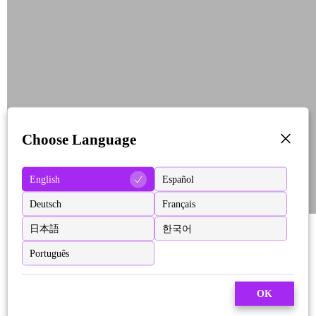
Choose Language
English
Español
Deutsch
Français
日本語
한국어
Português
OK