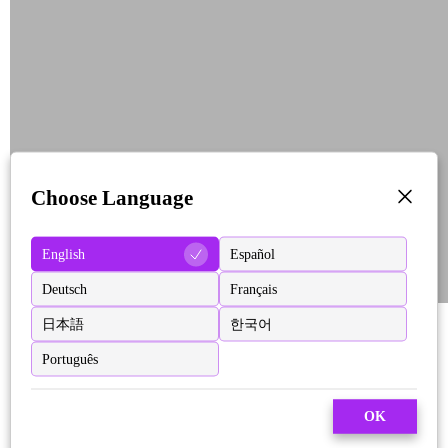
Choose Language
English
Español
Deutsch
Français
日本語
한국어
Português
OK