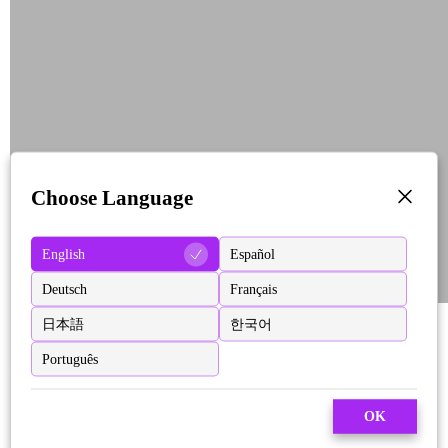
Choose Language
English
Español
Deutsch
Français
日本語
한국어
Português
OK