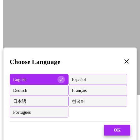
Choose Language
English
Español
Deutsch
Français
日本語
한국어
Português
OK