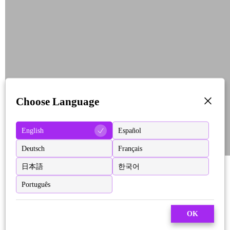
Choose Language
English
Español
Deutsch
Français
日本語
한국어
Português
OK