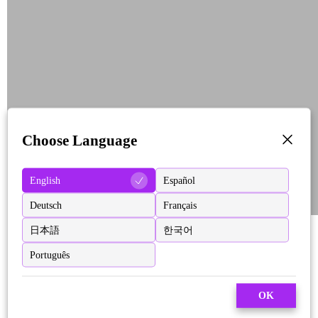
Choose Language
English
Español
Deutsch
Français
日本語
한국어
Português
OK