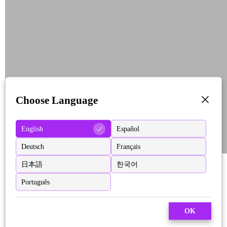
Choose Language
English
Español
Deutsch
Français
日本語
한국어
Português
OK