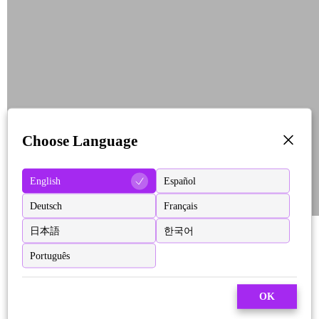
Choose Language
English
Español
Deutsch
Français
日本語
한국어
Português
OK