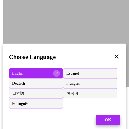
Choose Language
English
Español
Deutsch
Français
日本語
한국어
Português
OK