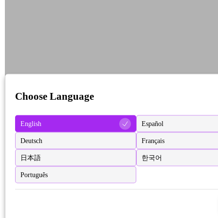
Choose Language
English
Español
Deutsch
Français
日本語
한국어
Português