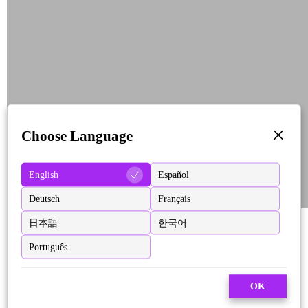
Choose Language
English
Español
Deutsch
Français
日本語
한국어
Português
OK