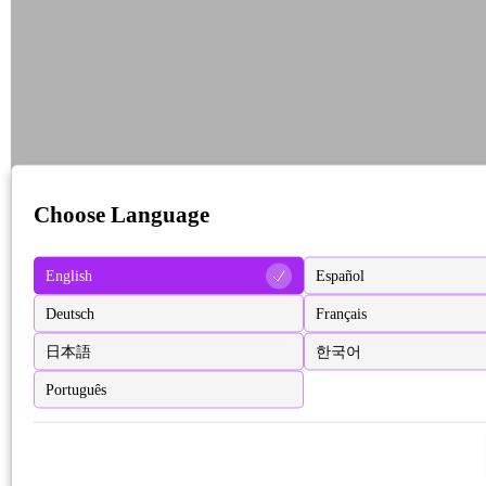
Choose Language
English
Español
Deutsch
Français
日本語
한국어
Português