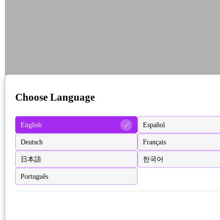
Choose Language
English
Español
Deutsch
Français
日本語
한국어
Português