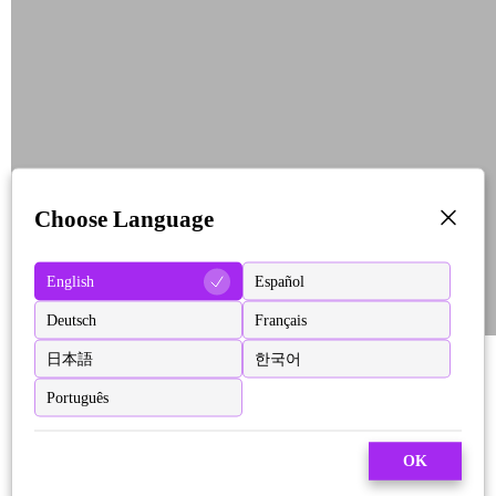
Choose Language
English
Español
Deutsch
Français
日本語
한국어
Português
OK