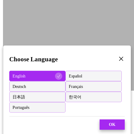
Choose Language
English
Español
Deutsch
Français
日本語
한국어
Português
OK