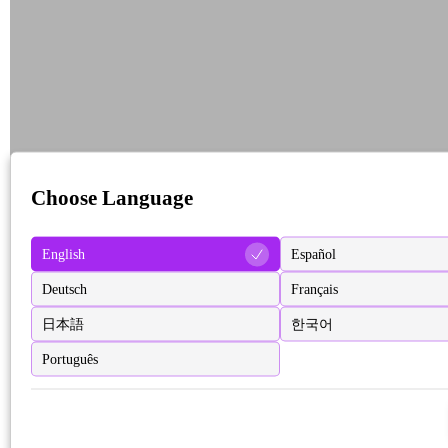
Choose Language
English
Español
Deutsch
Français
日本語
한국어
Português