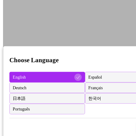
Choose Language
English
Español
Deutsch
Français
日本語
한국어
Português