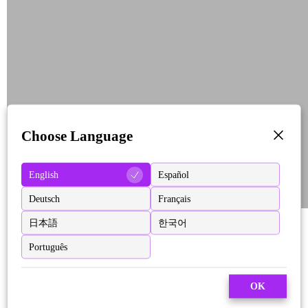
Choose Language
English
Español
Deutsch
Français
日本語
한국어
Português
OK