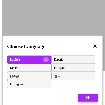
Choose Language
English
Español
Deutsch
Français
日本語
한국어
Português
OK