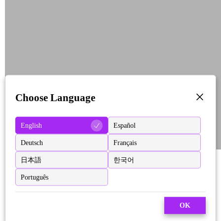
Choose Language
English
Español
Deutsch
Français
日本語
한국어
Português
OK