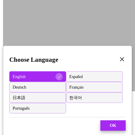
Choose Language
English
Español
Deutsch
Français
日本語
한국어
Português
OK