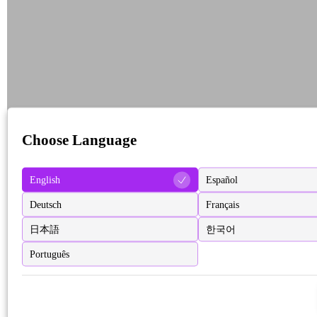
Choose Language
English
Español
Deutsch
Français
日本語
한국어
Português