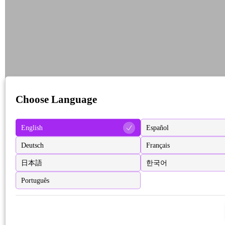
Choose Language
English
Español
Deutsch
Français
日本語
한국어
Português