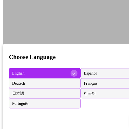
Choose Language
English
Español
Deutsch
Français
日本語
한국어
Português