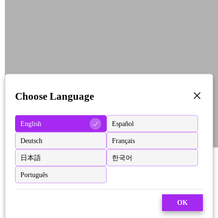
Choose Language
English
Español
Deutsch
Français
日本語
한국어
Português
OK