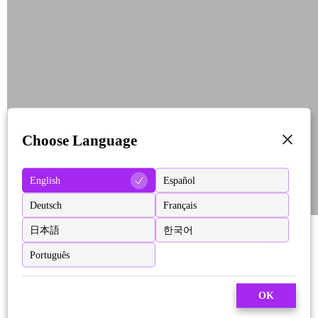
Choose Language
English
Español
Deutsch
Français
日本語
한국어
Português
OK