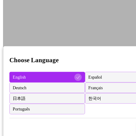
Choose Language
English
Español
Deutsch
Français
日本語
한국어
Português