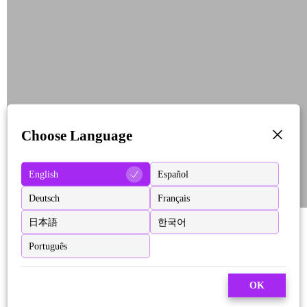
Choose Language
English
Español
Deutsch
Français
日本語
한국어
Português
OK