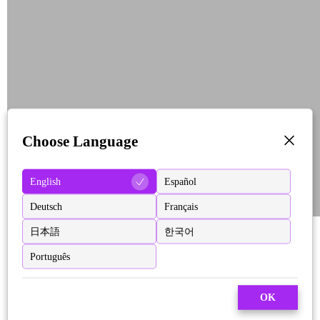
Choose Language
English
Español
Deutsch
Français
日本語
한국어
Português
OK