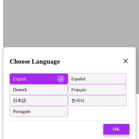
Choose Language
English
Español
Deutsch
Français
日本語
한국어
Português
OK