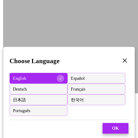
Choose Language
English
Español
Deutsch
Français
日本語
한국어
Português
OK