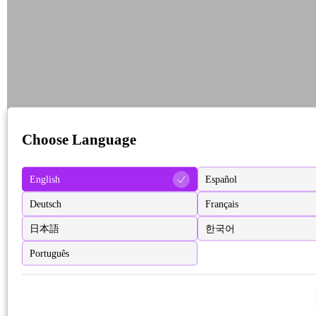
Choose Language
English
Español
Deutsch
Français
日本語
한국어
Português