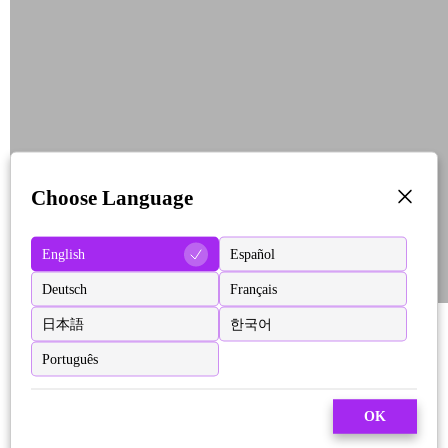
Choose Language
English
Español
Deutsch
Français
日本語
한국어
Português
OK