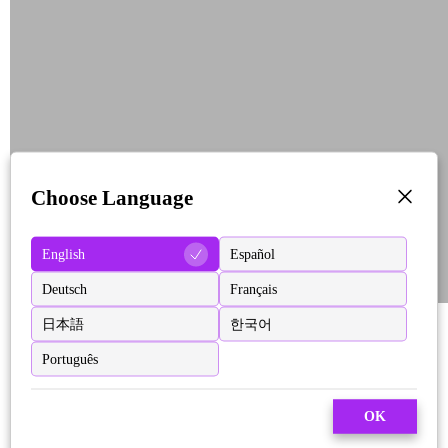
Choose Language
English
Español
Deutsch
Français
日本語
한국어
Português
OK