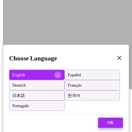
Choose Language
English
Español
Deutsch
Français
日本語
한국어
Português
OK