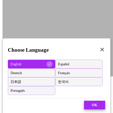
Choose Language
English
Español
Deutsch
Français
日本語
한국어
Português
OK