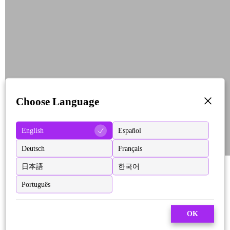
Choose Language
English
Español
Deutsch
Français
日本語
한국어
Português
OK