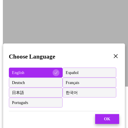
Choose Language
English
Español
Deutsch
Français
日本語
한국어
Português
OK