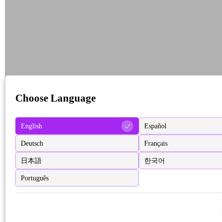
Choose Language
English
Español
Deutsch
Français
日本語
한국어
Português