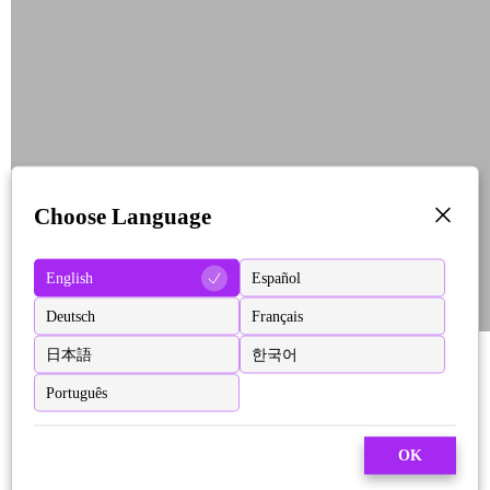
Choose Language
English
Español
Deutsch
Français
日本語
한국어
Português
OK