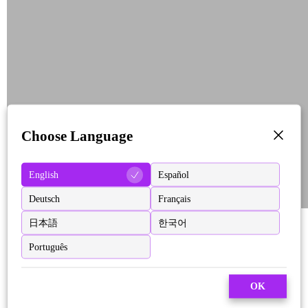
Choose Language
English
Español
Deutsch
Français
日本語
한국어
Português
OK