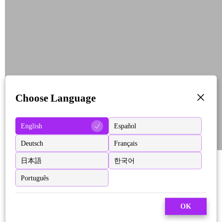
Choose Language
English
Español
Deutsch
Français
日本語
한국어
Português
OK