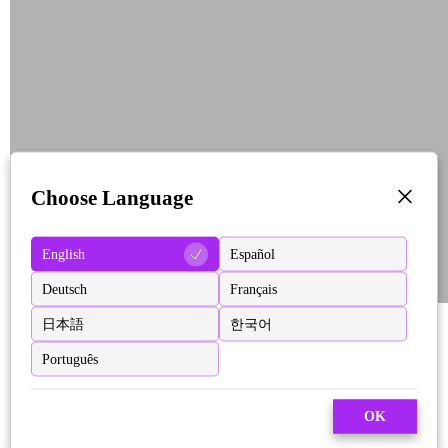
Choose Language
English
Español
Deutsch
Français
日本語
한국어
Português
OK