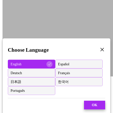
Choose Language
English
Español
Deutsch
Français
日本語
한국어
Português
OK